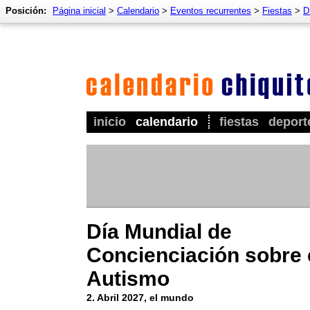
Posición:
Página inicial
>
Calendario
>
Eventos recurrentes
>
Fiestas
>
D
inicio
calendario
fiestas
deport
Día Mundial de
Concienciación sobre 
Autismo
2. Abril 2027, el mundo