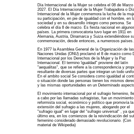
Día Internacional de la Mujer se celebra el 08 de Marzo
2027. El Día Internacional de la Mujer Trabajadora o Dí
Internacional de la Mujer conmemora la lucha de la muj
su participación, en pie de igualdad con el hombre, en l
sociedad y en su desarrollo íntegro como persona. Se
celebra el día 8 de marzo. Es fiesta nacional en alguno
países. La primera convocatoria tuvo lugar en 1911 en
Alemania, Austria, Dinamarca y Suiza extendiéndose s
conmemoración, desde entonces, a numerosos países.
En 1977 la Asamblea General de la Organización de las
Naciones Unidas (ONU) proclamó el 8 de marzo como 
Internacional por los Derechos de la Mujer y la Paz
Internacional. El termino 'igualdad" proviene del latín
"aequalitas", que se refiere a la correspondencia y prop
resultante de diversas partes que integran un todo unif
En el ambito social Se considera como igualdad al con
o situación donde las personas tienen los mismos dere
y las mismas oportunidades en un Determinado aspect
El movimiento internacional por el sufragio femenino, l
a cabo por las llamadas sufragistas, fue un movimiento
reformista social, económico y político que promovía la
extensión del sufragio a las mujeres, abogando por el
"sufragio igual" en lugar del "sufragio universal" , ya qu
último era, en los comienzos de la reivindicación del su
femenino considerado demasiado revolucionario. (Con
material de Wikipedia)