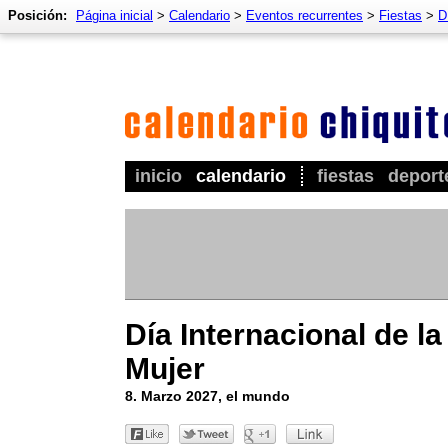
Posición:
Página inicial
>
Calendario
>
Eventos recurrentes
>
Fiestas
>
D
inicio
calendario
fiestas
deport
Día Internacional de la
Mujer
8. Marzo 2027, el mundo