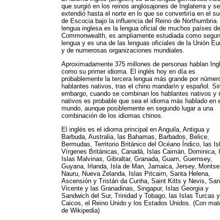
que surgió en los reinos anglosajones de Inglaterra y se
extendió hasta el norte en lo que se convertiría en el s
de Escocia bajo la influencia del Reino de Northumbria.
lengua inglesa es la lengua oficial de muchos países de
Commonwealth, es ampliamente estudiada como segu
lengua y es una de las lenguas oficiales de la Unión E
y de numerosas organizaciones mundiales.
Aproximadamente 375 millones de personas hablan Ing
como su primer idioma. El inglés hoy en día es
probablemente la tercera lengua más grande por númer
hablantes nativos, tras el chino mandarín y español. Si
embargo, cuando se combinan los hablantes nativos y 
nativos es probable que sea el idioma más hablado en 
mundo, aunque posiblemente en segundo lugar a una
combinación de los idiomas chinos.
El inglés es el idioma principal en Anguila, Antigua y
Barbuda, Australia, las Bahamas, Barbados, Belice,
Bermudas, Territorio Británico del Océano Índico, las Is
Vírgenes Británicas, Canadá, Islas Caimán, Dominica, 
Islas Malvinas, Gibraltar, Granada, Guam, Guernsey,
Guyana, Irlanda, Isla de Man, Jamaica, Jersey, Montser
Nauru, Nueva Zelanda, Islas Pitcairn, Santa Helena,
Ascensión y Tristán da Cunha, Saint Kitts y Nevis, San
Vicente y las Granadinas, Singapur, Islas Georgia y
Sandwich del Sur, Trinidad y Tobago, las Islas Turcas y
Caicos, el Reino Unido y los Estados Unidos. (Con mate
de Wikipedia)