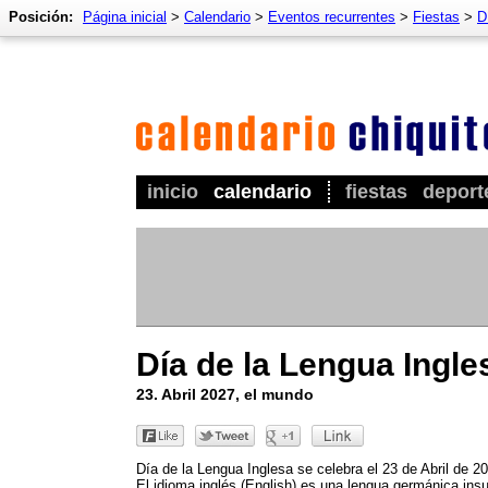
Posición:
Página inicial
>
Calendario
>
Eventos recurrentes
>
Fiestas
>
D
inicio
calendario
fiestas
deport
Día de la Lengua Ingle
23. Abril 2027, el mundo
Día de la Lengua Inglesa se celebra el 23 de Abril de 2
El idioma inglés (English) es una lengua germánica insu