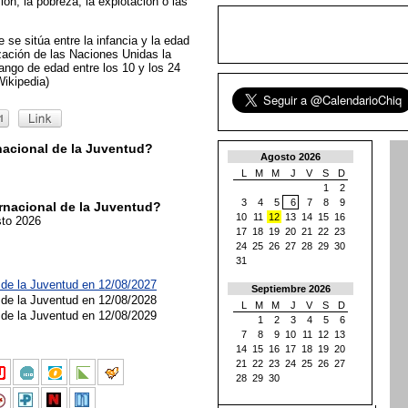
ión, la pobreza, la explotación o las
 se sitúa entre la infancia y la edad
zación de las Naciones Unidas la
ango de edad entre los 10 y los 24
Wikipedia)
nacional de la Juventud?
Agosto 2026
L
M
M
J
V
S
D
1
2
3
4
5
6
7
8
9
rnacional de la Juventud?
10
11
12
13
14
15
16
sto 2026
17
18
19
20
21
22
23
24
25
26
27
28
29
30
31
 de la Juventud en 12/08/2027
Septiembre 2026
 de la Juventud en 12/08/2028
L
M
M
J
V
S
D
 de la Juventud en 12/08/2029
1
2
3
4
5
6
7
8
9
10
11
12
13
14
15
16
17
18
19
20
21
22
23
24
25
26
27
28
29
30