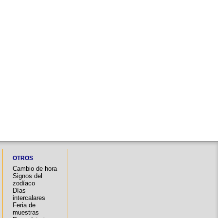
OTROS
Cambio de hora
Signos del
zodíaco
Días
intercalares
Feria de
muestras