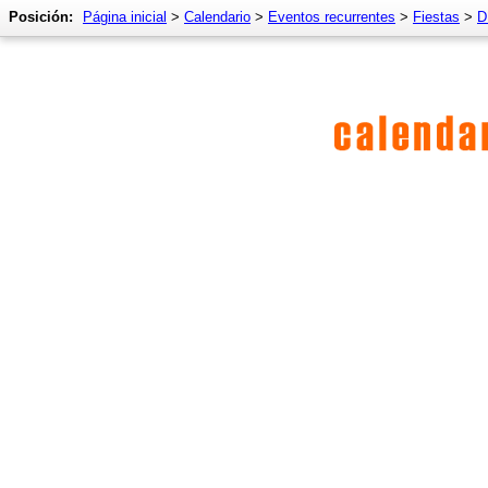
Posición:
Página inicial
>
Calendario
>
Eventos recurrentes
>
Fiestas
>
D