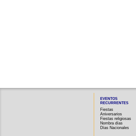
EVENTOS
RECURRENTES
Fiestas
Aniversarios
Fiestas religiosas
Nombra días
Días Nacionales