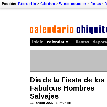
Posición:
Página inicial
>
Calendario
>
Eventos recurrentes
>
Fiestas
>
D
inicio
calendario
fiestas
deport
Día de la Fiesta de los
Fabulous Hombres
Salvajes
12. Enero 2027, el mundo