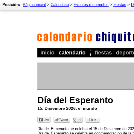
Posición:
Página inicial
>
Calendario
>
Eventos recurrentes
>
Fiestas
>
D
inicio
calendario
fiestas
deport
Día del Esperanto
15. Diciembre 2026, el mundo
Día del Esperanto se celebra el 15 de Diciembre de 202
Día del Esperanto se celebra en conmemoración de la 