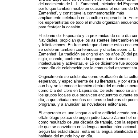
del nacimiento de L. L. Zamenhof, iniciador del Esperan
por lo que también recibe en ocasiones el nombre de D
Zamenhof', y constituye la conmemoración más
ampliamente celebrada en la cultura esperantista. En e
los esperantistas de todo el mundo organizan encuentr
para festejar la ocasión.
El ideario del Esperanto y la proximidad de este día con
Navidades, propician que los asistentes intercambien r
y felicitaciones. Es frecuente que durante estos encuen
se celebren también conferencias y charlas sobre L. L.
Zamenhof. La tradición se originó en los años 20 del p
siglo, cuando, conforme a la propuesta de diversos
intelectuales y activistas, el 15 de diciembre fue adopt
como día de celebración por la comunidad esperantista
Originalmente se celebraba como exaltación de la cultu
esperanto, y especialmente de su literatura, y por esta
aun hoy se le conoce también dentro del mundo esperan
como Día del Libro en Esperanto. De este modo se ani
los grupos locales que organicen encuentros durante e
día, a que añadan reseñas de libros o lecturas de poem
programa, y a anunciar las novedades editoriales.
El esperanto es una lengua auxiliar artificial creada por 
oftalmólogo polaco de origen judío Lázaro Zamenhof en
como resultado de una década de trabajo, con la esper
de que se convirtiera en la lengua auxiliar internacional.
Según las estadísticas, esta es la lengua planificada 
hablada del mundo hoy en día.