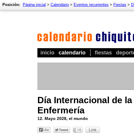
Posición:
Página inicial
>
Calendario
>
Eventos recurrentes
>
Fiestas
>
D
inicio
calendario
fiestas
deport
Día Internacional de la
Enfermería
12. Mayo 2028, el mundo