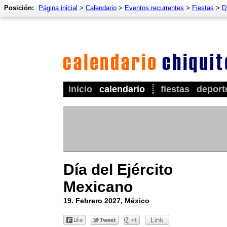
Posición:
Página inicial
>
Calendario
>
Eventos recurrentes
>
Fiestas
>
D
inicio
calendario
fiestas
deport
Día del Ejército
Mexicano
19. Febrero 2027, México