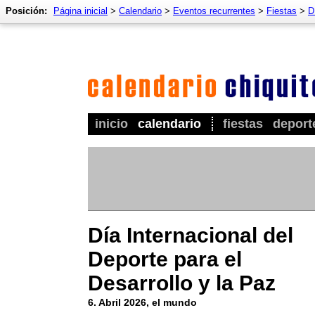
Posición:
Página inicial
>
Calendario
>
Eventos recurrentes
>
Fiestas
>
D
inicio
calendario
fiestas
deport
Día Internacional del
Deporte para el
Desarrollo y la Paz
6. Abril 2026, el mundo