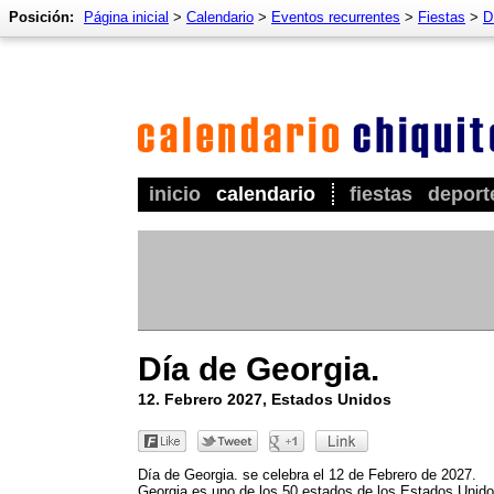
Posición:
Página inicial
>
Calendario
>
Eventos recurrentes
>
Fiestas
>
D
inicio
calendario
fiestas
deport
Día de Georgia.
12. Febrero 2027, Estados Unidos
Día de Georgia. se celebra el 12 de Febrero de 2027.
Georgia es uno de los 50 estados de los Estados Unid