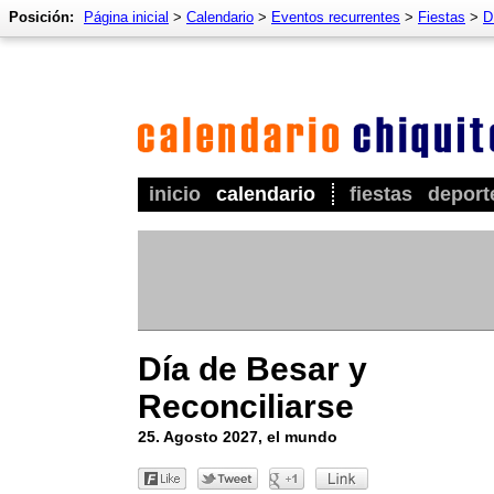
Posición:
Página inicial
>
Calendario
>
Eventos recurrentes
>
Fiestas
>
D
inicio
calendario
fiestas
deport
Día de Besar y
Reconciliarse
25. Agosto 2027, el mundo