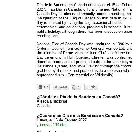
Día de la Bandera en Canadá tiene lugar el 15 de Febre
2027. Flag Day in Canada, officially named National Fla
Canada Day, is observed annually, commemorating the
inauguration of the Flag of Canada on that date in 1965
day is marked by flying the flag, occasional public
ceremonies, and educational programs in schools. It is 
public holiday, although there has been discussion abou
creating one.
National Flag of Canada Day was instituted in 1996 by 
Order in Council from Governor General Roméo LeBlanc
the initiative of Prime Minister Jean Chrétien. At the firs
Day ceremony in Hull, Quebec, Chrétien was confronte
demonstrators against proposed cuts to the unemploym
insurance system, and while walking through the crowd
grabbed by the neck and pushed aside a protester who
approached him. (Con material de Wikipedia)
¿Dónde es Día de la Bandera en Canadá?
A escala nacional
Canadá
¿Cuando es Día de la Bandera en Canadá?
Lunes, el 15 de Febrero 2027
¡Todavía 193 días!