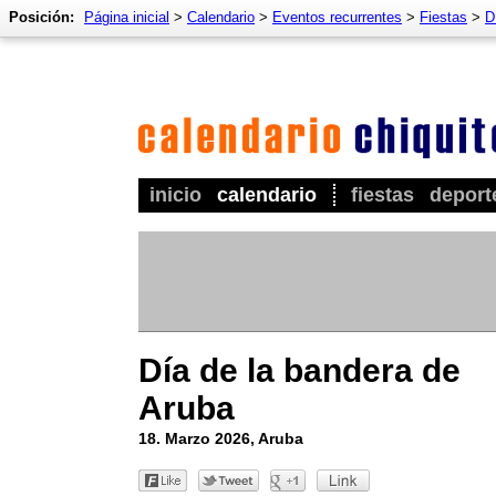
Posición:
Página inicial
>
Calendario
>
Eventos recurrentes
>
Fiestas
>
D
inicio
calendario
fiestas
deport
Día de la bandera de
Aruba
18. Marzo 2026, Aruba