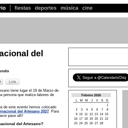
rio
fiestas
deportes
música
cine
acional del
mundo
tesano tiene lugar el 19 de Marzo de
a persona que realiza labores de
Febrero 2026
L
M
M
J
V
S
D
1
ada de este evento hemos colocado
2
3
4
5
6
7
8
ernacional del Artesano 2027
. Para
9
10
11
12
13
14
15
vor pase allí!
16
17
18
19
20
21
22
nacional del Artesano?
23
24
25
26
27
28