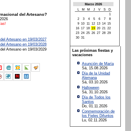
Marzo 2026
L
M
M
J
V
S
D
rnacional del Artesano?
1
 2026
2
3
4
5
6
7
8
ías!
9
10
11
12
13
14
15
16
17
18
19
20
21
22
23
24
25
26
27
28
29
30
31
 del Artesano en 19/03/2027
 del Artesano en 19/03/2028
 del Artesano en 19/03/2029
Las próximas fiestas y
vacaciones
Asunción de María
Sá, 15.08.2026
Día de la Unidad
Alemana
Sá, 03.10.2026
Halloween
Sá, 31.10.2026
Día de Todos los
Santos
Do, 01.11.2026
Conmemoración de
los Fieles Difuntos
Lu, 02.11.2026