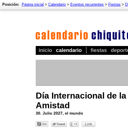
Posición:
Página inicial
>
Calendario
>
Eventos recurrentes
>
Fiestas
>
D
inicio
calendario
fiestas
deport
Día Internacional de la
Amistad
30. Julio 2027, el mundo