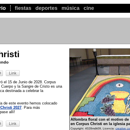
rio
fiestas
deportes
música
cine
risti
mundo
vó el 15 de Junio de 2028. Corpus
l Cuerpo y la Sangre de Cristo es una
lica destinada a celebrar la
ada de este evento hemos colocado
Christi 2027
. Para más
pase allí!
Alfombra floral con el motivo de 
en Corpus Christi en la iglesia p
Copyright: 4028mdk09, Licencia:
creative 