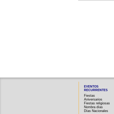
EVENTOS
RECURRENTES
Fiestas
Aniversarios
Fiestas religiosas
Nombra días
Días Nacionales