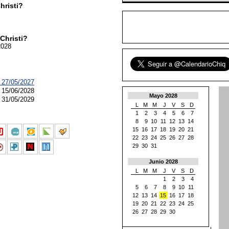
hristi?
Christi?
2028
n 27/05/2027
n 15/06/2028
Mayo 2028
n 31/05/2029
L
M
M
J
V
S
D
1
2
3
4
5
6
7
8
9
10
11
12
13
14
15
16
17
18
19
20
21
22
23
24
25
26
27
28
29
30
31
Junio 2028
L
M
M
J
V
S
D
1
2
3
4
5
6
7
8
9
10
11
12
13
14
15
16
17
18
19
20
21
22
23
24
25
26
27
28
29
30