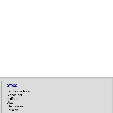
OTROS
Cambio de hora
Signos del
zodíaco
Días
intercalares
Feria de