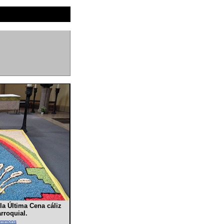
la Última Cena cáliz
arroquial.
commons