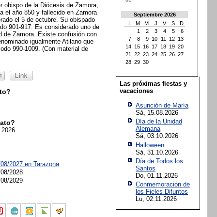
er obispo de la Diócesis de Zamora,
a el año 850 y fallecido en Zamora
Septiembre 2026
ado el 5 de octubre. Su obispado
L
M
M
J
V
S
D
iodo 901-917. Es considerado uno de
1
2
3
4
5
6
ad de Zamora. Existe confusión con
7
8
9
10
11
12
13
enominado igualmente Atilano que
14
15
16
17
18
19
20
iodo 990-1009. (Con material de
21
22
23
24
25
26
27
28
29
30
Las próximas fiestas y
vacaciones
to?
Asunción de María
Sá, 15.08.2026
Día de la Unidad
ato?
Alemana
o 2026
Sá, 03.10.2026
Halloween
Sá, 31.10.2026
Día de Todos los
/08/2027 en
Tarazona
Santos
/08/2028
Do, 01.11.2026
/08/2029
Conmemoración de
los Fieles Difuntos
Lu, 02.11.2026