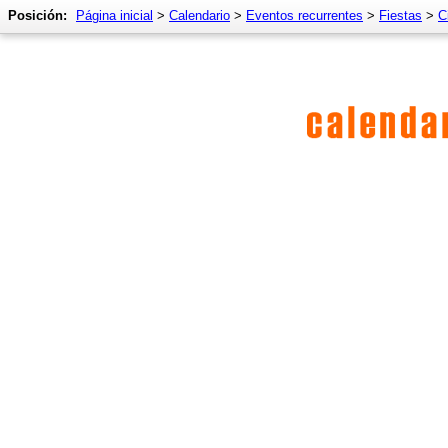
Posición:
Página inicial
>
Calendario
>
Eventos recurrentes
>
Fiestas
>
C