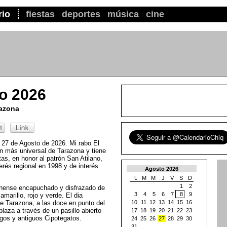
rio
fiestas
deportes
música
cine
o 2026
razona
l 27 de Agosto de 2026. Mi rabo El
ón más universal de Tarazona y tiene
tas, en honor al patrón San Atilano,
erés regional en 1998 y de interés
Agosto 2026
L
M
M
J
V
S
D
1
2
onense encapuchado y disfrazado de
3
4
5
6
7
8
9
amarillo, rojo y verde. El dia
 de Tarazona, a las doce en punto del
10
11
12
13
14
15
16
plaza a través de un pasillo abierto
17
18
19
20
21
22
23
igos y antiguos Cipotegatos.
24
25
26
27
28
29
30
31