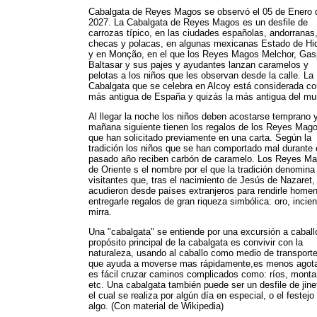
Cabalgata de Reyes Magos se observó el 05 de Enero 
2027. La Cabalgata de Reyes Magos es un desfile de
carrozas típico, en las ciudades españolas, andorranas
checas y polacas, en algunas mexicanas Estado de Hi
y en Monção, en el que los Reyes Magos Melchor, Gas
Baltasar y sus pajes y ayudantes lanzan caramelos y
pelotas a los niños que les observan desde la calle. La
Cabalgata que se celebra en Alcoy está considerada c
más antigua de España y quizás la más antigua del mu
Al llegar la noche los niños deben acostarse temprano y
mañana siguiente tienen los regalos de los Reyes Mag
que han solicitado previamente en una carta. Según la
tradición los niños que se han comportado mal durante 
pasado año reciben carbón de caramelo. Los Reyes M
de Oriente s el nombre por el que la tradición denomina
visitantes que, tras el nacimiento de Jesús de Nazaret,
acudieron desde países extranjeros para rendirle homen
entregarle regalos de gran riqueza simbólica: oro, incie
mirra.
Una "cabalgata" se entiende por una excursión a caball
propósito principal de la cabalgata es convivir con la
naturaleza, usando al caballo como medio de transporte
que ayuda a moverse mas rápidamente,es menos agota
es fácil cruzar caminos complicados como: ríos, monta
etc. Una cabalgata también puede ser un desfile de jine
el cual se realiza por algún día en especial, o el festejo
algo. (Con material de Wikipedia)