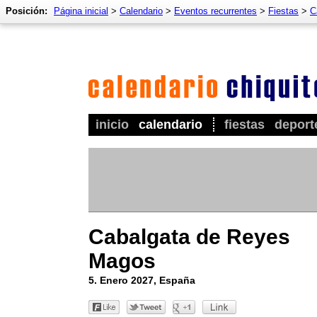
Posición:
Página inicial
>
Calendario
>
Eventos recurrentes
>
Fiestas
>
C
inicio
calendario
fiestas
deport
Cabalgata de Reyes
Magos
5. Enero 2027, España