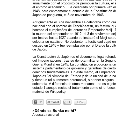
anualmente con el propósito de promover la cultura, el a
el entorno académico. Fue celebrado por primera vez e
1948, para conmemorar el anuncio de la Constitución d
Japón de posguerra, el 3 de noviembre de 1946.
Antiguamente el 3 de noviembre se celebraba como día
nacional con el nombre de Tench?-setsu, un festival qu
honraba el cumpleaños del entonces Emperador Meiji. 
la muerte del emperador en 1912, el 3 de noviembre de
ser festivo hasta 1927 cuando se instauró el Meiji-sets
celebrar su natalicio. No obstante, la festividad cayó en
desuso en 1948 y fue reemplazado por el Día de la cult
de Japón.
La Constitución de Japón es el documento legal refund
del Imperio japonés, tras su derrota militar en la Segun
Guerra Mundial en 1945. La constitución proporciona un
sistema parlamentario de gobierno y garantías de ciert
derechos fundamentales. En este marco, el Emperador
Japón es "el símbolo del Estado y de la unidad de la na
y tiene un rol puramente ceremonial, sin tener ninguna
soberanía. A diferencia de otros monarcas, no es el jef
estado,1 aunque reciba el tratamiento como si lo fuese
material de Wikipedia)
¿Dónde es Bunka no hi?
A escala nacional