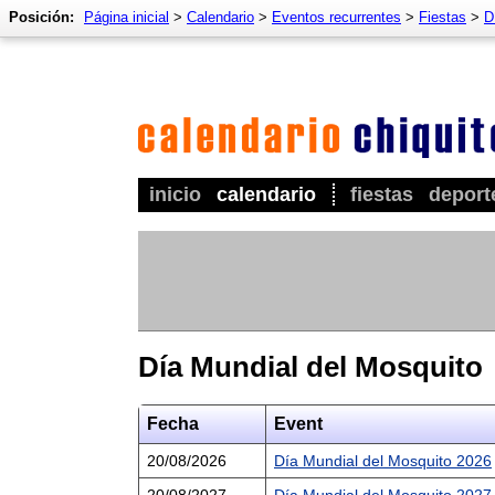
Posición:
Página inicial
>
Calendario
>
Eventos recurrentes
>
Fiestas
>
D
inicio
calendario
fiestas
deport
Día Mundial del Mosquito
Fecha
Event
20/08/2026
Día Mundial del Mosquito 2026
20/08/2027
Día Mundial del Mosquito 2027