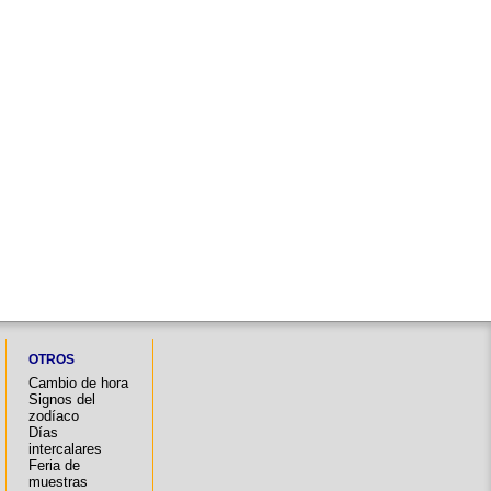
OTROS
Cambio de hora
Signos del
zodíaco
Días
intercalares
Feria de
muestras