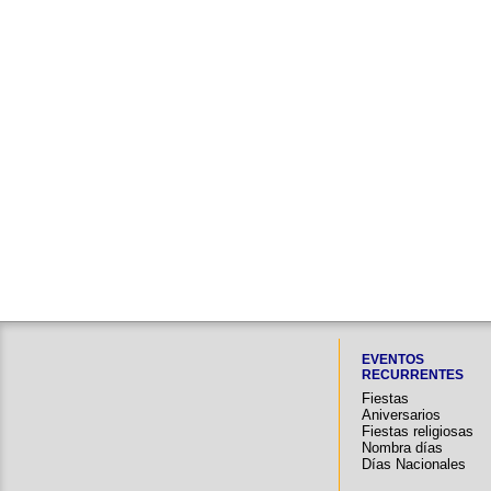
EVENTOS
RECURRENTES
Fiestas
Aniversarios
Fiestas religiosas
Nombra días
Días Nacionales