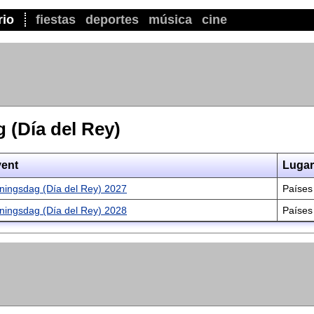
rio
fiestas
deportes
música
cine
 (Día del Rey)
ent
Lugar
ningsdag (Día del Rey) 2027
Países
ningsdag (Día del Rey) 2028
Países