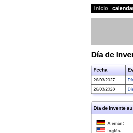
inicio
calenda
Día de Inve
Fecha
Ev
26/03/2027
Dí
26/03/2028
Dí
Día de Invente su
Alemán:
Inglés: