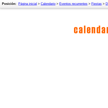
Posición:
Página inicial
>
Calendario
>
Eventos recurrentes
>
Fiestas
>
D