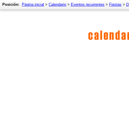
Posición:
Página inicial
>
Calendario
>
Eventos recurrentes
>
Fiestas
>
D