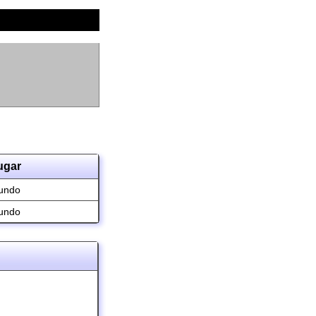
ugar
undo
undo