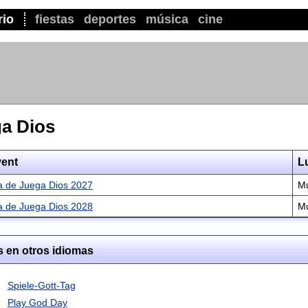
rio
fiestas
deportes
música
cine
ga Dios
ent
L
a de Juega Dios 2027
M
a de Juega Dios 2028
M
s en otros idiomas
Spiele-Gott-Tag
Play God Day