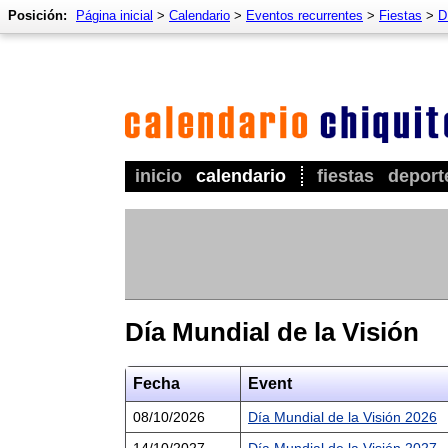
Posición:
Página inicial
>
Calendario
>
Eventos recurrentes
>
Fiestas
>
D
inicio
calendario
fiestas
deport
Día Mundial de la Visión
Fecha
Event
08/10/2026
Día Mundial de la Visión 2026
14/10/2027
Día Mundial de la Visión 2027