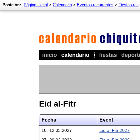
Posición:
Página inicial
>
Calendario
>
Eventos recurrentes
>
Fiestas reli
inicio
calendario
fiestas
deport
Eid al-Fitr
Fecha
Event
10.-12.03.2027
Eid al-Fitr 2027
27.-29.02.2028
Eid al-Fitr 2028