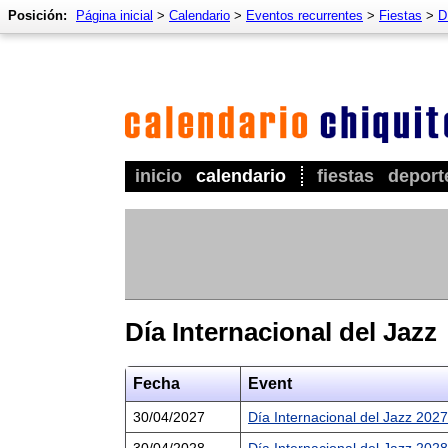
Posición:
Página inicial
>
Calendario
>
Eventos recurrentes
>
Fiestas
>
D
inicio
calendario
fiestas
deport
Día Internacional del Jazz
Fecha
Event
30/04/2027
Día Internacional del Jazz 2027
30/04/2028
Día Internacional del Jazz 2028