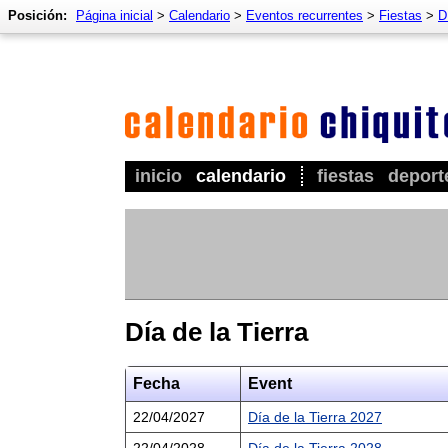
Posición:
Página inicial
>
Calendario
>
Eventos recurrentes
>
Fiestas
>
D
inicio
calendario
fiestas
deport
Día de la Tierra
Fecha
Event
22/04/2027
Día de la Tierra 2027
22/04/2028
Día de la Tierra 2028