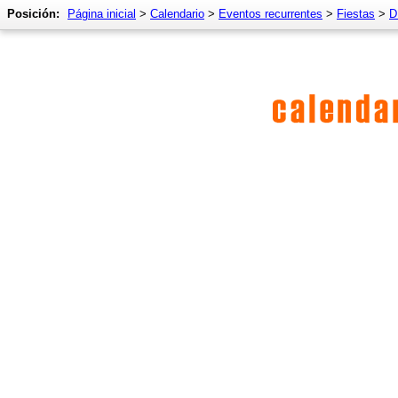
Posición:
Página inicial
>
Calendario
>
Eventos recurrentes
>
Fiestas
>
D