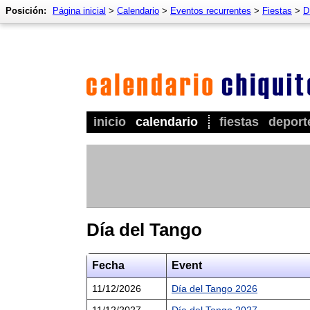
Posición:
Página inicial
>
Calendario
>
Eventos recurrentes
>
Fiestas
>
D
inicio
calendario
fiestas
deport
Día del Tango
Fecha
Event
11/12/2026
Día del Tango 2026
11/12/2027
Día del Tango 2027