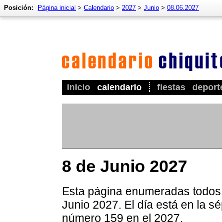
Posición:
Página inicial
>
Calendario
>
2027
>
Junio
>
08.06.2027
inicio
calendario
fiestas
deport
8 de Junio 2027
Esta página enumeradas todos l
Junio 2027. El día está en la s
número 159 en el 2027.