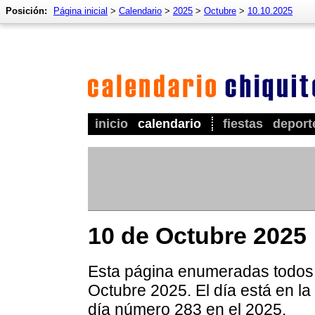
Posición:
Página inicial
>
Calendario
>
2025
>
Octubre
>
10.10.2025
inicio
calendario
fiestas
deport
10 de Octubre 2025
Esta página enumeradas todos l
Octubre 2025. El día está en la
día número 283 en el 2025.