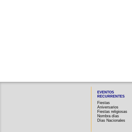
EVENTOS
RECURRENTES
Fiestas
Aniversarios
Fiestas religiosas
Nombra días
Días Nacionales