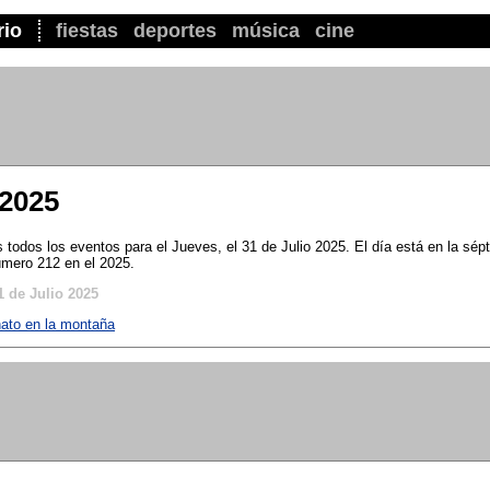
rio
fiestas
deportes
música
cine
 2025
todos los eventos para el Jueves, el 31 de Julio 2025. El día está en la sé
úmero 212 en el 2025.
1 de Julio 2025
nato en la montaña