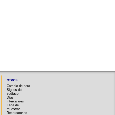
OTROS
Cambio de hora
Signos del
zodíaco
Días
intercalares
Feria de
muestras
Recordatorios