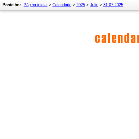
Posición:
Página inicial
>
Calendario
>
2025
>
Julio
>
31.07.2025