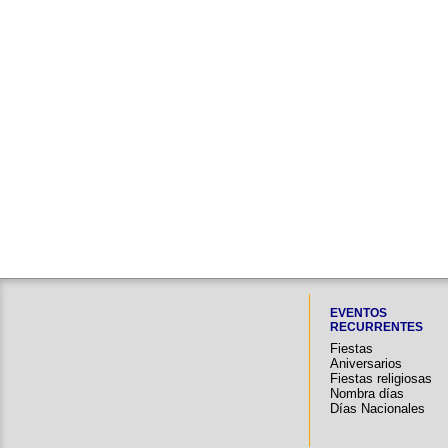
EVENTOS
RECURRENTES
Fiestas
Aniversarios
Fiestas religiosas
Nombra días
Días Nacionales