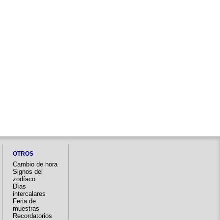
OTROS
Cambio de hora
Signos del
zodíaco
Días
intercalares
Feria de
muestras
Recordatorios