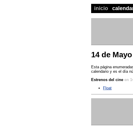
inicio
calenda
14 de Mayo
Esta página enumeradas 
calendario y es el día n
Estrenos del cine
en 1
Float