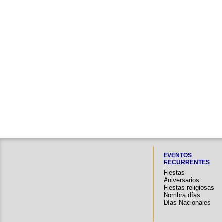
EVENTOS
RECURRENTES
Fiestas
Aniversarios
Fiestas religiosas
Nombra días
Días Nacionales