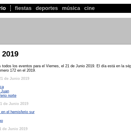
rio
fiestas
deportes
música
cine
 2019
todos los eventos para el Viernes, el 21 de Junio 2019. El día está en la s
úmero 172 en el 2019.
21 de Junio 2019
ica
 Juan
erio norte
1 de Junio 2019
o en el hemisferio sur
no
1 de Junio 2019