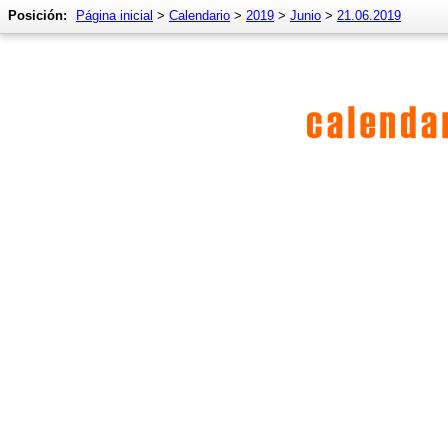
Posición:
Página inicial
>
Calendario
>
2019
>
Junio
>
21.06.2019