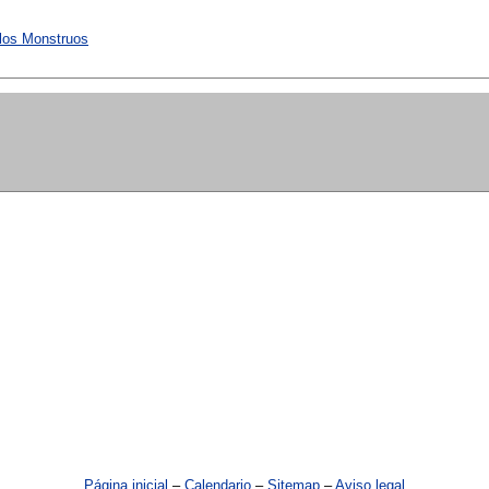
 los Monstruos
Página inicial
–
Calendario
–
Sitemap
–
Aviso legal