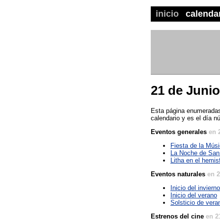
inicio
calenda
21 de Junio
Esta página enumeradas 
calendario y es el día n
Eventos generales
en 
Fiesta de la Mús
La Noche de San
Litha en el hemisf
Eventos naturales
en 2
Inicio del inviern
Inicio del verano
Solsticio de vera
Estrenos del cine
en 2