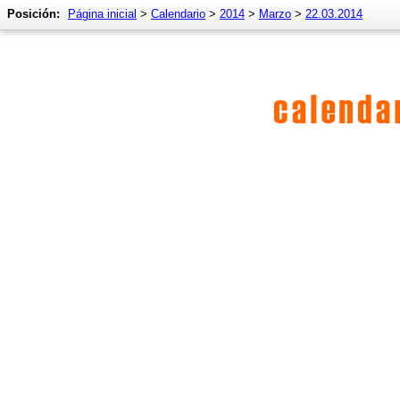
Posición:
Página inicial
>
Calendario
>
2014
>
Marzo
>
22.03.2014