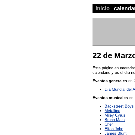
inicio
calenda
22 de Marz
Esta página enumeradas 
calendario y es el día n
Eventos generales
en 
Día Mundial del 
Eventos musicales
en 
Backstreet Boys
Metallica
Miley Cyrus
Bruno Mars
Cher
Elton John
James Blunt